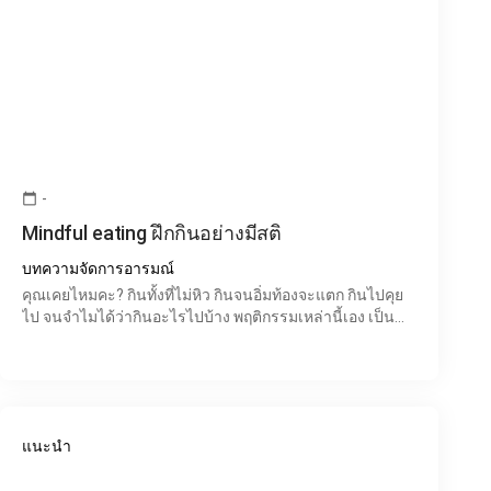
-
calendar_today
Mindful eating ฝึกกินอย่างมีสติ
บทความจัดการอารมณ์
คุณเคยไหมคะ? กินทั้งที่ไม่หิว กินจนอิ่มท้องจะแตก กินไปคุย
ไป จนจำไมได้ว่ากินอะไรไปบ้าง พฤติกรรมเหล่านี้เอง เป็น
ตัวอย่างของการกินแบบขาดสติ และเป็นหนึ่งในสาเหตุขอ
แนะนำ