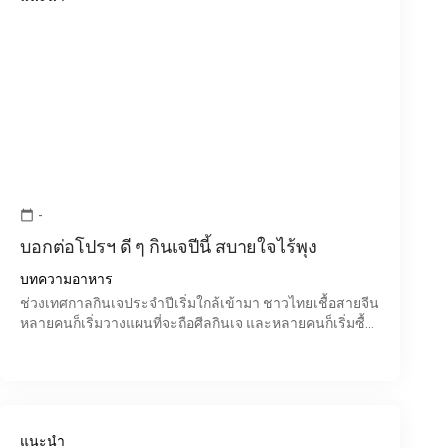
-
calendar_today
บอกต่อโปรฯ ดี ๆ กินเจปีนี้ สบายใจไร้พุง
บทความอาหาร
ช่วงเทศกาลกินเจประจำปีเริ่มใกล้เข้ามา ชาวไทยเชื้อสายจีน
หลายคนก็เริ่มวางแผนที่จะถือศีลกินเจ และหลายคนก็เริ่มซื้อ
หาวัตถุดิบทำอาหารสำหรับช่วงกินเจเอาไว้ในบ้าน ซึ่
แนะนำ