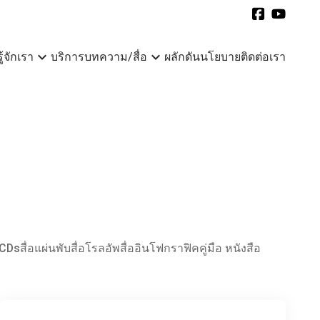
expand_more
expand_more
รู้จักเรา
บริการ
บทความ/สื่อ
ผลักดันนโยบาย
ติดต่อเรา
NCDs
สื่อแผ่นพับ
สื่อโรลอัพ
สื่ออินโฟกราฟิค
คู่มือ หนังสือ