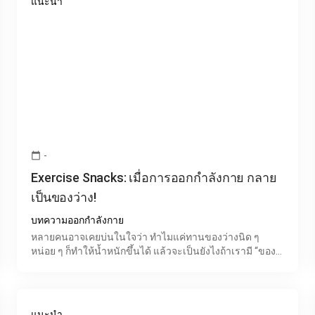
แนะนำ
-
calendar_today
Exercise Snacks: เมื่อการออกกำลังกาย กลาย
เป็นของว่าง!
บทความออกกำลังกาย
หลายคนอาจเคยบ่นในใจว่า ทำไมแค่ทานของว่างนิด ๆ
หน่อย ๆ ก็ทำให้น้ำหนักขึ้นได้ แล้วจะเป็นยังไงถ้าเรามี “ของ
ว่างแบบการออกกำลังกาย” ที่ช่วยให้สุขภาพดีขึ้นแทน? ดังนั้
แนะนำ