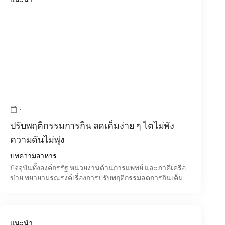
-
calendar_today
ปรับพฤติกรรมการกิน ลดเค็มง่าย ๆ ไตไม่พัง
ความดันไม่พุ่ง
บทความอาหาร
ปัจจุบันทั้งองค์กรรัฐ หน่วยงานด้านการแพทย์ และภาคีเครือ
ข่าย พยายามรณรงค์เรื่องการปรับพฤติกรรมลดการกินเค็ม
ซึ่งนำไปสู่การเกิด โรคความดันโลหิตสูง โรคหัวใจและหล
อดเ
แนะนำ