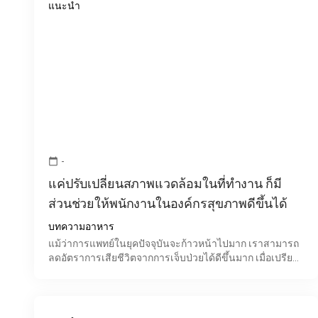
แนะนำ
-
calendar_today
แค่ปรับเปลี่ยนสภาพแวดล้อมในที่ทำงาน ก็มี
ส่วนช่วยให้พนักงานในองค์กรสุขภาพดีขึ้นได้
บทความอาหาร
แม้ว่าการแพทย์ในยุคปัจจุบันจะก้าวหน้าไปมาก เราสามารถ
ลดอัตราการเสียชีวิตจากการเจ็บป่วยได้ดีขึ้นมาก เมื่อเปรียบ
เทียบกับเพียง 1 ทศวรรษก่อนหน้านี้ อย่างไรก็ดี สิ่งห