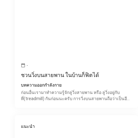
-
calendar_today
ชวนวิ่งบนสายพาน ในบ้านก็ฟิตได้
บทความออกกำลังกาย
ก่อนอื่นเรามาทำความรู้จักลู่วิ่งสายพาน หรือ ลู่วิ่งอยู่กับ
ที่(treadmill) กันก่อนนะครับ การวิ่งบนสายพานถือว่าเป็นอีก
หนึ่งตัวเลือกที่ดีในการออกกำลังกาย เป็นอุปกร
แนะนำ