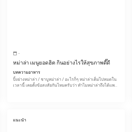
-
calendar_today
หม่าล่า เมนูยอดฮิต กินอย่างไรให้สุขภาพดี๊ดี
บทความอาหาร
ปิ้งย่างหม่าล่า / ชาบูหม่าล่า / อะไรก็ๆ หม่าล่าเต็มไปหมดใน
เวลานี้ เคยตั้งข้อสงสัยกันไหมครับว่า ทำไมหม่าล่าถึงได้แพร่
หลาย จนเกือบเรียกได้ว่า แพร่ระบาดไปทั่วขน
แนะนำ