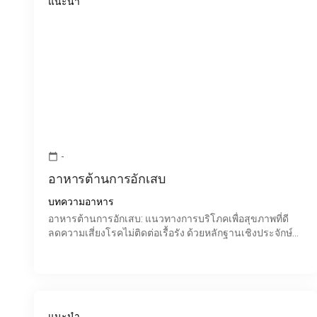
แนะนำ
-
calendar_today
อาหารต้านการอักเสบ
บทความอาหาร
อาหารต้านการอักเสบ: แนวทางการบริโภคเพื่อสุขภาพที่ดี
ลดความเสี่ยงโรคไม่ติดต่อเรื้อรัง ด้วยหลักฐานเชิงประจักษ์
ในปัจจุบัน ประเด็นเรื่อง "การอักเสบ" ได้รับความสนใจใ
แนะนำ