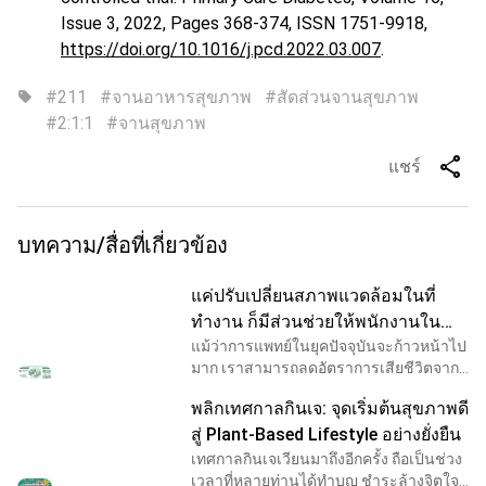
Issue 3, 2022, Pages 368-374, ISSN 1751-9918,
https://doi.org/10.1016/j.pcd.2022.03.007
.
#211
#จานอาหารสุขภาพ
#สัดส่วนจานสุขภาพ
sell
#2:1:1
#จานสุขภาพ
share
แชร์
บทความ/สื่อที่เกี่ยวข้อง
แค่ปรับเปลี่ยนสภาพแวดล้อมในที่
ทำงาน ก็มีส่วนช่วยให้พนักงานใน
องค์กรสุขภาพดีขึ้นได้
แม้ว่าการแพทย์ในยุคปัจจุบันจะก้าวหน้าไป
มาก เราสามารถลดอัตราการเสียชีวิตจาก
การเจ็บป่วยได้ดีขึ้นมาก เมื่อเปรียบเทียบกับ
พลิกเทศกาลกินเจ: จุดเริ่มต้นสุขภาพดี
เพียง 1 ทศวรรษก่อนหน้านี้ อย่างไรก็ดี สิ่งห
สู่ Plant-Based Lifestyle อย่างยั่งยืน
เทศกาลกินเจเวียนมาถึงอีกครั้ง ถือเป็นช่วง
เวลาที่หลายท่านได้ทำบุญ ชำระล้างจิตใจ