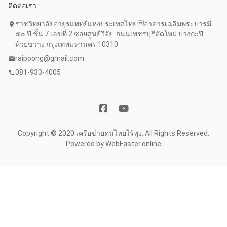
ติดต่อเรา
ราชวิทยาลัยอายุรแพทย์แห่งประเทศไทย อาคารเฉลิมพระบารมี
location_on
๕๐ ปี ชั้น 7 เลขที่ 2 ซอยศูนย์วิจัย ถนนเพชรบุรีตัดใหม่ บางกะปิ
ห้วยขวาง กรุงเทพมหานคร 10310
raipoong@gmail.com
mail
081-933-4005
call
Copyright © 2020 เครือข่ายคนไทยไร้พุง. All Rights Reserved.
Powered by
WebFaster.online