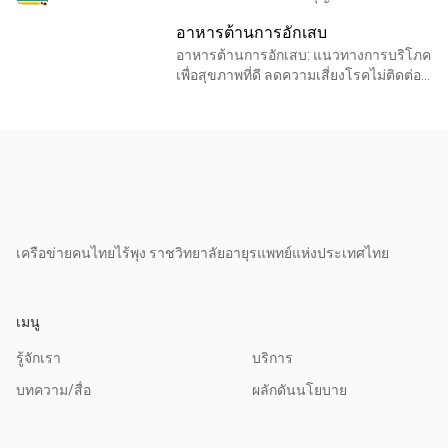
และงดเว้นการบริโภคเนื้อสัตว์ ซึ่งนอกจาก
อาหารต้านการอักเสบ
ประโยชน์ทางใจแล้ว การกินเจยังเป็นโอกา
สอันด
อาหารต้านการอักเสบ: แนวทางการบริโภค
เพื่อสุขภาพที่ดี ลดความเสี่ยงโรคไม่ติดต่อ
เรื้อรัง ด้วยหลักฐานเชิงประจักษ์ในปัจจุบัน
ประเด็นเรื่อง "การอักเสบ" ได้รับความสน
ใจใ
เครือข่ายคนไทยไร้พุง ราชวิทยาลัยอายุรแพทย์แห่งประเทศไทย
เมนู
รู้จักเรา
บริการ
บทความ/สื่อ
ผลักดันนโยบาย