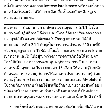
ปัญหาดื่มนมวัวแล้วเกิดอาการท้องอืดหรือถ่ายท้อง ซึ่งเป็น
หนึ่งในอาการของภาวะ lactose intolerance หรือย่อยน้ำตาล
แลคโตสในนมวัวไม่ได้ อาจเลือกดื่มเป็นนมถั่วเหลืองสูตร
หวานน้อยทดแทน
แนวคิดการกินอาหารตามสัดส่วนจานสุขภาภ 2:1:1 นี้ เป็น
แนวทางที่ปฏิบัติตามได้ง่าย และมีงานวิจัยรองรับผลจากการ
ประยุกต์ใช้โดย งานวิจัยของ Y. Zhang และคณะ ได้ใช้
แบบแผนการกิน 2:1:1 กับผู้เป็นเบาหวาน จำนวน 210 คนที่มี
ช่วงอายุอยู่ระหว่าง 18-65 ปี ไม่มีภาวะแทรกซ้อนทางไตจาก
เบาหวานและไม่ได้อยู่ระหว่างการตั้งครรภ์หรือให้นมบุตร
โดยใช้เป็นแนวทางการควบคุมพฤติกรรมการรับประทาน
อาหารเพื่อสุขภาพเป็นระยะเวลา 12 เดือน ให้ความรู้โดยนัก
กำหนดอาหารควบคู่กับการให้เอกสารประกอบความรู้ โดย
ความรู้ในกการรับประทานอาหารตามแบบแผน My plate นี้
ใช้ร่วมกับการรักษาโดยใช้ยาเพื่อรักษาเบาหวานอย่างน้อย 1
ชนิดจากโรงพยาบาล พบว่าส่งผลดีต่อสุขภาพทั้งในแง่การ
ควบคุมความรุนแรงของภาวะเบาหวานและน้ำหนักตัว ดังนี้
ผลเลือดในส่วนของน้ำตาลเฉลี่ยสะสม หรือ HbA1c พบ