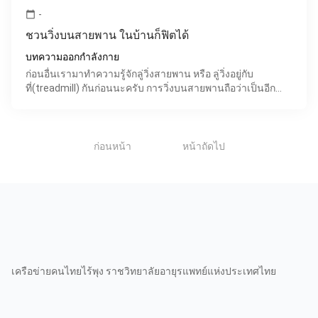
-
calendar_today
ชวนวิ่งบนสายพาน ในบ้านก็ฟิตได้
บทความออกกำลังกาย
ก่อนอื่นเรามาทำความรู้จักลู่วิ่งสายพาน หรือ ลู่วิ่งอยู่กับ
ที่(treadmill) กันก่อนนะครับ การวิ่งบนสายพานถือว่าเป็นอีก
หนึ่งตัวเลือกที่ดีในการออกกำลังกาย เป็นอุปกร
1
ก่อนหน้า
หน้าถัดไป
เครือข่ายคนไทยไร้พุง ราชวิทยาลัยอายุรแพทย์แห่งประเทศไทย