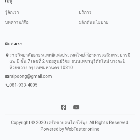
เมนู
รู้จักเรา
บริการ
บทความ/สื่อ
ผลักดันนโยบาย
ติดต่อเรา
ราชวิทยาลัยอายุรแพทย์แห่งประเทศไทย อาคารเฉลิมพระบารมี
location_on
๕๐ ปี ชั้น 7 เลขที่ 2 ซอยศูนย์วิจัย ถนนเพชรบุรีตัดใหม่ บางกะปิ
ห้วยขวาง กรุงเทพมหานคร 10310
raipoong@gmail.com
mail
081-933-4005
call
Copyright © 2020 เครือข่ายคนไทยไร้พุง. All Rights Reserved.
Powered by
WebFaster.online