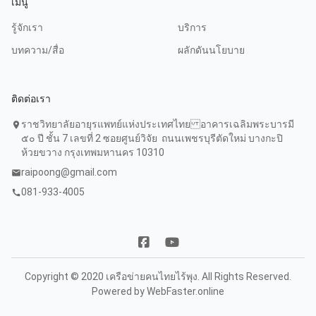
เมนู
รู้จักเรา
บริการ
บทความ/สื่อ
ผลักดันนโยบาย
ติดต่อเรา
ราชวิทยาลัยอายุรแพทย์แห่งประเทศไทย อาคารเฉลิมพระบารมี
location_on
๕๐ ปี ชั้น 7 เลขที่ 2 ซอยศูนย์วิจัย ถนนเพชรบุรีตัดใหม่ บางกะปิ
ห้วยขวาง กรุงเทพมหานคร 10310
raipoong@gmail.com
mail
081-933-4005
call
Copyright © 2020 เครือข่ายคนไทยไร้พุง. All Rights Reserved.
Powered by
WebFaster.online