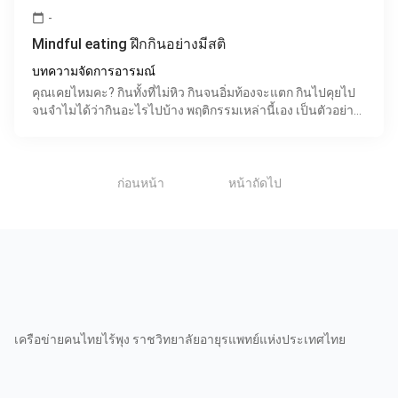
-
calendar_today
Mindful eating ฝึกกินอย่างมีสติ
บทความจัดการอารมณ์
คุณเคยไหมคะ? กินทั้งที่ไม่หิว กินจนอิ่มท้องจะแตก กินไปคุยไป
จนจำไมได้ว่ากินอะไรไปบ้าง พฤติกรรมเหล่านี้เอง เป็นตัวอย่าง
ของการกินแบบขาดสติ และเป็นหนึ่งในสาเหตุขอ
1
ก่อนหน้า
หน้าถัดไป
เครือข่ายคนไทยไร้พุง ราชวิทยาลัยอายุรแพทย์แห่งประเทศไทย