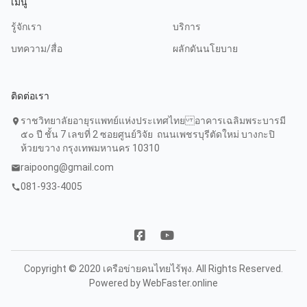
เมนู
รู้จักเรา
บริการ
บทความ/สื่อ
ผลักดันนโยบาย
ติดต่อเรา
ราชวิทยาลัยอายุรแพทย์แห่งประเทศไทย อาคารเฉลิมพระบารมี
location_on
๕๐ ปี ชั้น 7 เลขที่ 2 ซอยศูนย์วิจัย ถนนเพชรบุรีตัดใหม่ บางกะปิ
ห้วยขวาง กรุงเทพมหานคร 10310
raipoong@gmail.com
mail
081-933-4005
call
Copyright © 2020 เครือข่ายคนไทยไร้พุง. All Rights Reserved.
Powered by
WebFaster.online