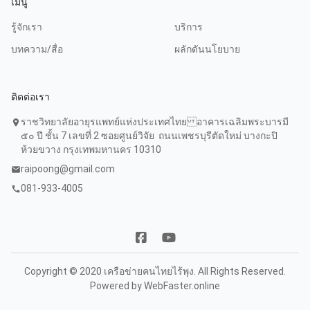
เมนู
รู้จักเรา
บริการ
บทความ/สื่อ
ผลักดันนโยบาย
ติดต่อเรา
ราชวิทยาลัยอายุรแพทย์แห่งประเทศไทย อาคารเฉลิมพระบารมี
location_on
๕๐ ปี ชั้น 7 เลขที่ 2 ซอยศูนย์วิจัย ถนนเพชรบุรีตัดใหม่ บางกะปิ
ห้วยขวาง กรุงเทพมหานคร 10310
raipoong@gmail.com
mail
081-933-4005
call
Copyright © 2020 เครือข่ายคนไทยไร้พุง. All Rights Reserved.
Powered by
WebFaster.online