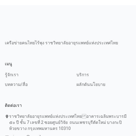
เครือข่ายคนไทยไร้พุง ราชวิทยาลัยอายุรแพทย์แห่งประเทศไทย
เมนู
รู้จักเรา
บริการ
บทความ/สื่อ
ผลักดันนโยบาย
ติดต่อเรา
ราชวิทยาลัยอายุรแพทย์แห่งประเทศไทย อาคารเฉลิมพระบารมี
location_on
๕๐ ปี ชั้น 7 เลขที่ 2 ซอยศูนย์วิจัย ถนนเพชรบุรีตัดใหม่ บางกะปิ
ห้วยขวาง กรุงเทพมหานคร 10310