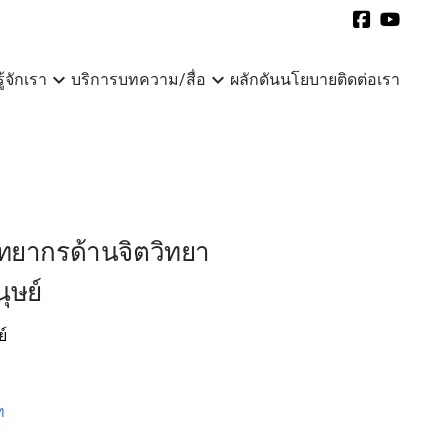
expand_more
expand_more
รู้จักเรา
บริการ
บทความ/สื่อ
ผลักดันนโยบาย
ติดต่อเรา
วิทยากรด้านจิตวิทยา
ุษย์
์
ท