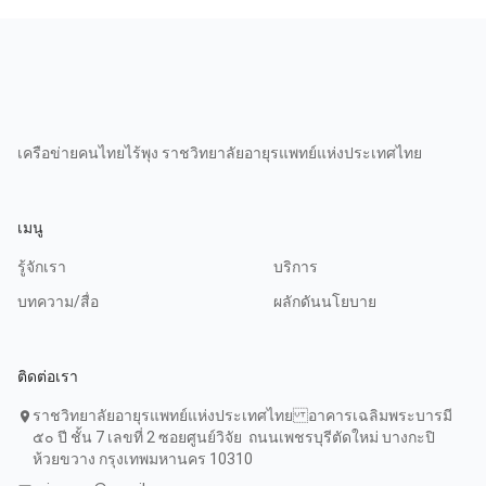
เครือข่ายคนไทยไร้พุง ราชวิทยาลัยอายุรแพทย์แห่งประเทศไทย
เมนู
รู้จักเรา
บริการ
บทความ/สื่อ
ผลักดันนโยบาย
ติดต่อเรา
ราชวิทยาลัยอายุรแพทย์แห่งประเทศไทย อาคารเฉลิมพระบารมี
location_on
๕๐ ปี ชั้น 7 เลขที่ 2 ซอยศูนย์วิจัย ถนนเพชรบุรีตัดใหม่ บางกะปิ
ห้วยขวาง กรุงเทพมหานคร 10310